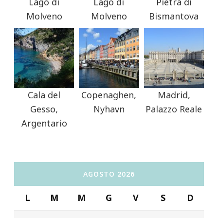
Lago di
Lago di
Pietra di
Molveno
Molveno
Bismantova
Cala del
Copenaghen,
Madrid,
Gesso,
Nyhavn
Palazzo Reale
Argentario
AGOSTO 2026
L
M
M
G
V
S
D