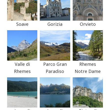
Soave
Gorizia
Orvieto
Valle di
Parco Gran
Rhemes
Rhemes
Paradiso
Notre Dame