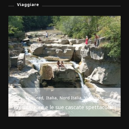
Viaggiare
Featured
Italia
Nord Italia
Viaggiare
Premilcuore e le sue cascate spettacolari