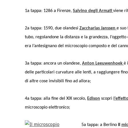
1a tappa: 1286 a Firenze,
Salvino degli Armati
viene ri
2a tappa: 1590, due olandesi
Zaccharias Janssen
e suo 
tubo, regolandone la distanza e la grandezza, l’oggett
era l’antesignano del microscopio composto e del cann
3a tappa: ancora un olandese,
Anton Leeuwenhoek
è 
delle particolari curvature alle lenti, a raggiungere fi
di altre cose invisibili fino ad allora;
ured
Italia
Nord Italia
Viaggiare
Centro Italia
Feature
ago di Levico in Trentino
Riviera del Con
4a tappa: alla fine del XIX secolo,
Edison
scoprì
l’effet
microscopio elettronico;
5a tappa: a Berlino
il
mic