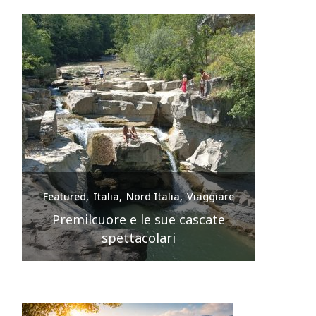
e
Featured
Italia
Nord Italia
Viaggiare
Feature
nte
Premilcuore e le sue cascate
spettacolari
Sir