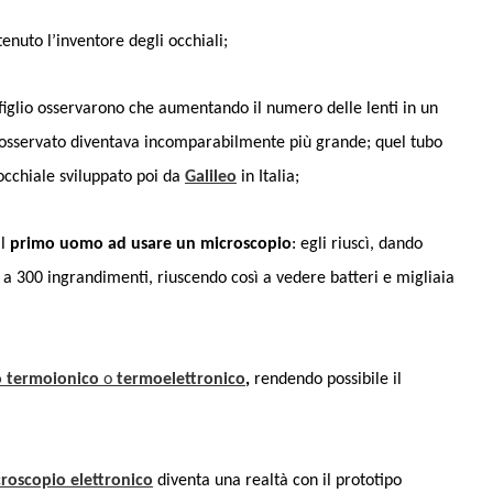
tenuto l’inventore degli occhiali;
figlio osservarono che aumentando il numero delle lenti in un
o osservato diventava incomparabilmente più grande; quel tubo
occhiale sviluppato poi da
Galileo
in Italia;
il
primo uomo ad usare un microscopio
: egli riuscì, dando
no a 300 ingrandimenti, riuscendo così a vedere batteri e migliaia
Featured
Italia
Nord Italia
Viaggiar
d
Italia
Viaggiare
Lago Calamone : la perla del Mo
ero in barca
Ventasso
to termoionico
o
termoelettronico
,
rendendo possibile il
roscopio elettronico
diventa una realtà con il prototipo