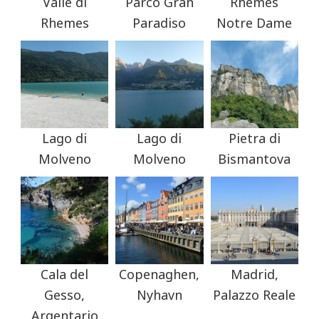
Valle di
Parco Gran
Rhemes
Rhemes
Paradiso
Notre Dame
Lago di
Lago di
Pietra di
Molveno
Molveno
Bismantova
Cala del
Copenaghen,
Madrid,
Gesso,
Nyhavn
Palazzo Reale
Argentario