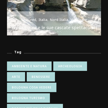
Featured
Italia
Nord Italia
Viaggiare
Premilcuore e le sue cascate spettacolari
Tag
AMBIENTE E NATURA
ARCHEOLOGIA
ARTE
BENESSERE
BOLOGNA COSA VEDERE
BOLOGNA TURISMO