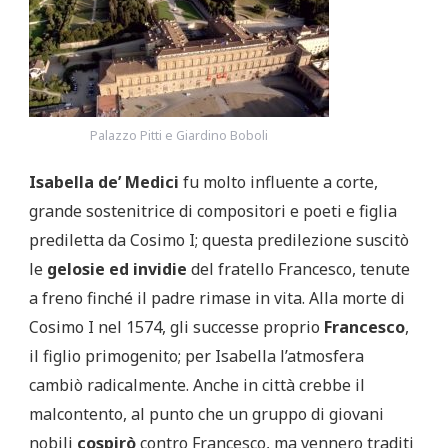
Palazzo Pitti e Giardino Boboli
Isabella de’ Medici
fu molto influente a corte,
grande sostenitrice di compositori e poeti e figlia
prediletta da Cosimo I; questa predilezione suscitò
le
gelosie ed invidie
del fratello Francesco, tenute
a freno finché il padre rimase in vita. Alla morte di
Cosimo I nel 1574, gli successe proprio
Francesco
,
il figlio primogenito; per Isabella l’atmosfera
cambiò radicalmente. Anche in città crebbe il
malcontento, al punto che un gruppo di giovani
nobili
cospirò
contro Francesco, ma vennero traditi