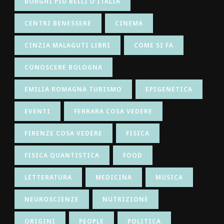
BORGHI PIÙ BELLI D'ITALIA
CENTRI BENESSERE
CINEMA
CINZIA MALAGUTI LIBRI
COME SI FA
CONOSCERE BOLOGNA
EMILIA ROMAGNA TURISMO
EPIGENETICA
EVENTI
FERRARA COSA VEDERE
FIRENZE COSA VEDERE
FISICA
FISICA QUANTISTICA
FOOD
LETTERATURA
MEDICINA
MUSICA
NEUROSCIENZE
NUTRIZIONE
ORIGINI
PEOPLE
POLITICA