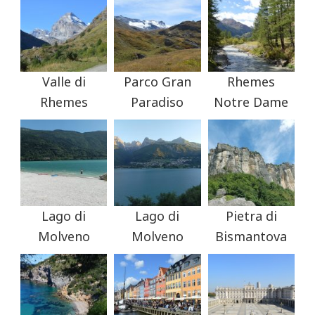
Valle di
Parco Gran
Rhemes
Rhemes
Paradiso
Notre Dame
Lago di
Lago di
Pietra di
Molveno
Molveno
Bismantova