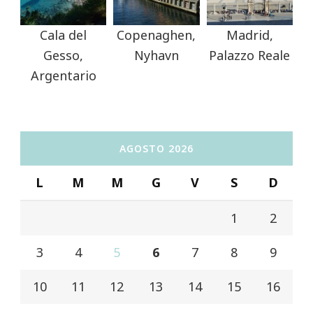
Cala del
Copenaghen,
Madrid,
Gesso,
Nyhavn
Palazzo Reale
Argentario
AGOSTO 2026
L
M
M
G
V
S
D
1
2
3
4
5
6
7
8
9
10
11
12
13
14
15
16