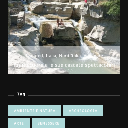
Featured
Italia
Nord Italia
Viaggiare
Premilcuore e le sue cascate spettacolari
Tag
AMBIENTE E NATURA
ARCHEOLOGIA
ARTE
BENESSERE