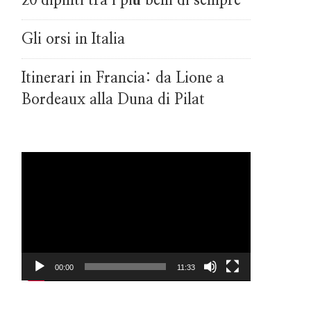
20 dipinti tra i più belli di sempre
Gli orsi in Italia
Itinerari in Francia: da Lione a
Bordeaux alla Duna di Pilat
Video
Player
00:00
11:33