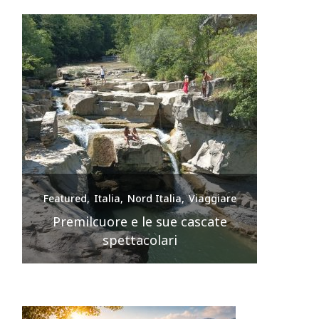
e
Featured
Italia
Nord Italia
Viaggiare
Feature
nte
Premilcuore e le sue cascate
spettacolari
Sir