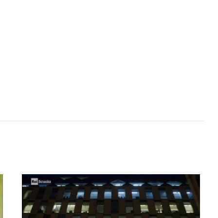
Featured
Italia
Nord Italia
Viaggiar
d
Italia
Viaggiare
Lago Calamone : la perla del Mo
ero in barca
Ventasso