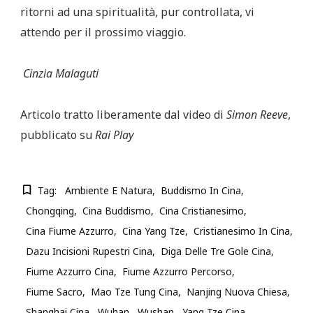
ritorni ad una spiritualità, pur controllata, vi
attendo per il prossimo viaggio.
Cinzia Malaguti
Articolo tratto liberamente dal video di
Simon Reeve
,
pubblicato su
Rai Play
Tag:
Ambiente E Natura
Buddismo In Cina
Chongqing
Cina Buddismo
Cina Cristianesimo
Cina Fiume Azzurro
Cina Yang Tze
Cristianesimo In Cina
Dazu Incisioni Rupestri Cina
Diga Delle Tre Gole Cina
Fiume Azzurro Cina
Fiume Azzurro Percorso
Fiume Sacro
Mao Tze Tung Cina
Nanjing Nuova Chiesa
Shanghai Cina
Wuhan
Wushan
Yang Tze Cina