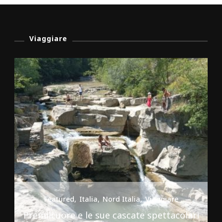
Viaggiare
Featured
Italia
Nord Italia
Viaggiare
Premilcuore e le sue cascate spettacolari