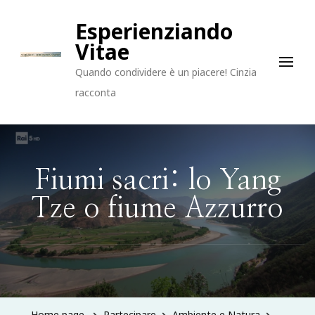
Esperienziando
Vitae
Quando condividere è un piacere! Cinzia
racconta
Fiumi sacri: lo Yang
Tze o fiume Azzurro
Home page
Partecipare
Ambiente e Natura