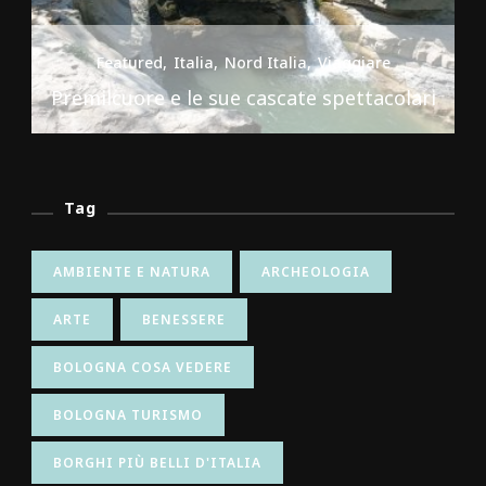
Featured
Italia
Nord Italia
Viaggiare
Premilcuore e le sue cascate spettacolari
Tag
AMBIENTE E NATURA
ARCHEOLOGIA
ARTE
BENESSERE
BOLOGNA COSA VEDERE
BOLOGNA TURISMO
BORGHI PIÙ BELLI D'ITALIA